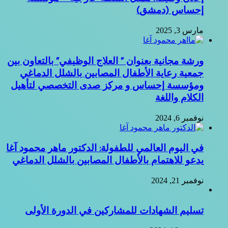
 العلاج الوظيفي” بالتعاون بين
 المصابين بالشلل الدماغي
ركز صدى التخصصي لتأهيل
طفولة: الدكتور ماهر محمود آغا
فال المصابين بالشلل الدماغي
شاركين في الدورة الأولى