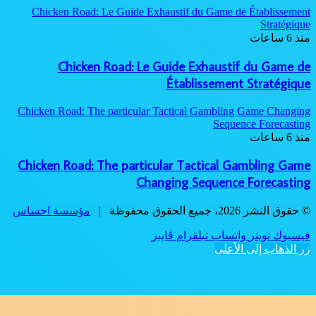
Chicken Road: Le Guide Exhaus
Chicken Road: Le Gu
É
Chicken Road: The particular Tac
Chicken Road: The particula
Changi
مؤسسة احساس
ڤايبر