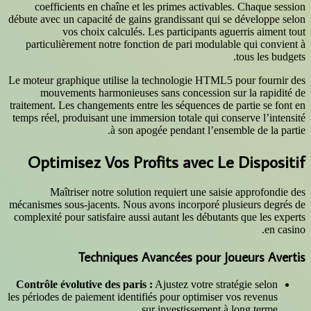
coefficients en chaîne et les p
débute avec un capacité de gains gra
vos choix calculés. Les p
particulièrement notre fonction d
Le moteur graphique utilise la tech
mouvements harmonieuses sans
traitement. Les changements entre les
temps réel, produisant une immersion 
à son apogée p
Optimisez Vos Profit
Maîtriser notre solution req
mécanismes sous-jacents. Nous avons
complexité pour satisfaire aussi auta
Techniques Avanc
Contrôle évolutive des paris :
Ajus
les périodes de paiement identifiés p
sur in