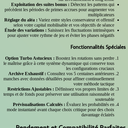
Exploitation des suites bonus :
précèdent les périodes de primes ac
Réglage du aléa :
Variez entre styles
selon votre capital mobilisable e
Étude des variations :
Saisissez les
pour ajuster votre rythme de jeu et 
Option Turbo Astucieux :
Boostez l
le maîtrise grâce à cette système dyn
le
Archive Exhaustif :
Consultez vos
manches avec données détaillées pour
Restrictions Ajustables :
Définisse
temps et de fonds pour préserver une u
Prévisualisations Calculés :
Éva
mode instantané avant chaque choix
Rendement et Compa