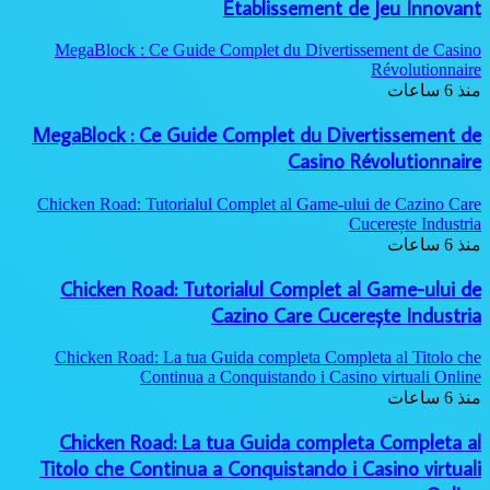
Établ
MegaBlock : Ce Guide Complet
MegaBlock : Ce Guide Compl
Chicken Road: Tutorialul Comple
Chicken Road: Tutorialul
Cazino
Chicken Road: La tua Guida co
Continua a Conquis
Chicken Road: La tua Gu
Titolo che Continua a Conqu