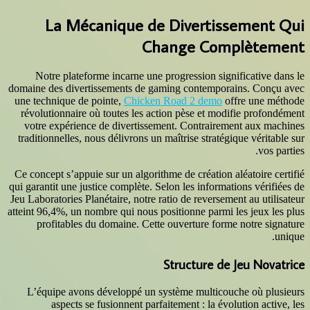
La Mécanique de 
Cha
Notre plateforme incarne une pr
domaine des divertissements de gam
une technique de pointe,
Chicken R
révolutionnaire où toutes les acti
votre expérience de divertisseme
traditionnelles, nous délivrons un ma
Ce concept s’appuie sur un algorithm
qui garantit une justice complète. Sel
Jeu Laboratories Planétaire, notre rat
atteint 96,4%, un nombre qui nous pos
profitables du domaine. Cette 
S
L’équipe avons développé un sys
aspects se fusionnent parfait