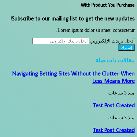
Subscribe to our mailing li
Lorem ips
Navigating Betting Sites W