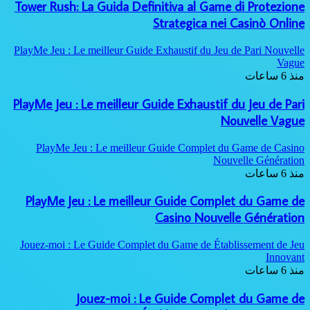
Tower Rush: La Guida Definit
Str
PlayMe Jeu : Le meilleur Guide Exh
PlayMe Jeu : Le meilleur Guid
PlayMe Jeu : Le meilleur Gui
PlayMe Jeu : Le meilleur 
Ca
Jouez-moi : Le Guide Complet du
Jouez-moi : Le G