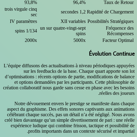
93,8%
9
trois virgule cinq
sec
IV paramètres
XII var
un sur quatre-ving
1/134 spins
2000x
5
L’équipe diffusons des actualisation
sur les feedbacks de la bas
d’optimisations : récents options de 
et options demandées par les par
création collaboratif nous garde sans 
Notre dévouement envers le pre
aspect du graphisme. Des effets son
célébrant chaque succès, pas un dét
créé bien davantage qu’un simple dive
expérience ludique qui combine fri
profits importants dans un