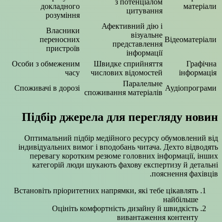
з потенціалом
докладного
матеріали
цитування
розуміння
Афективний дію і
Власники
візуальне
переносних
Відеоматеріали
представлення
пристроїв
інформації
Особи з обмеженим
Швидке сприйняття
Графічна
часу
числових відомостей
інформація
Паралельне
Споживачі в дорозі
Аудіопрограми
споживання матеріалів
Підбір джерела для перегляду новин
Оптимальний підбір медійного ресурсу обумовлений від
індивідуальних вимог і вподобань читача. Дехто відводять
перевагу коротким резюме головних інформації, інших
категорій люди шукають фахову експертизу й детальні
пояснення фахівців.
Встановіть пріоритетних напрямки, які тебе цікавлять
найбільше
Оцініть комфортність дизайну й швидкість
вивантаження контенту