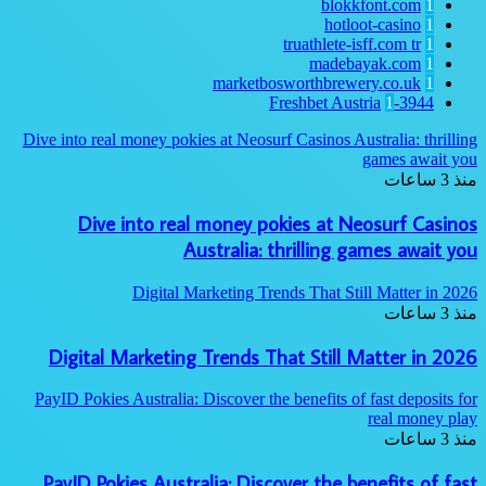
blokkfont.com
1
hotloot-casino
1
truathlete-isff.com
tr
1
madebayak.com
1
marketbosworthbrewery.co.uk
1
1
3944-Freshbet Austria
Dive into real money pokies at Neosurf Casinos Australia: thrilling
games await you
منذ 3 ساعات
Dive into real money pokies at Neosurf Casinos
Australia: thrilling games await you
Digital Marketing Trends That Still Matter in 2026
منذ 3 ساعات
Digital Marketing Trends That Still Matter in 2026
PayID Pokies Australia: Discover the benefits of fast deposits for
real money play
منذ 3 ساعات
PayID Pokies Australia: Discover the benefits of fast