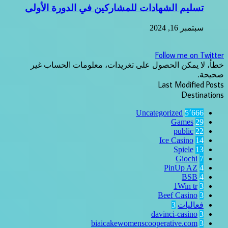
تسليم الشهادات للمشاركين في الدورة الأولى
سبتمبر 16, 2024
Follow me on Twitter
خطأ، لا يمكن الحصول على تغريدات، معلومات الحساب غير
صحيحة.
Last Modified Posts
Destinations
Uncategorized
5٬666
Games
29
public
22
Ice Casino
14
Spiele
13
Giochi
7
PinUp AZ
4
BSB
4
1Win tr
3
Beef Casino
3
فعاليات
3
davinci-casino
3
biaicakewomenscooperative.com
3