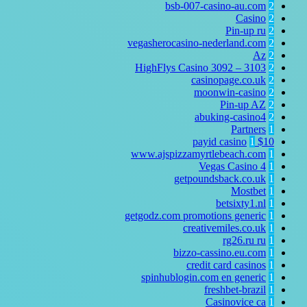
bsb-007-casino-au.com
2
Casino
2
Pin-up ru
2
vegasherocasino-nederland.com
2
Az
2
HighFlys Casino 3092 – 3103
2
casinopage.co.uk
2
moonwin-casino
2
Pin-up AZ
2
abuking-casino4
2
Partners
1
1
$10 payid casino
www.ajspizzamyrtlebeach.com
1
Vegas Casino
4
1
getpoundsback.co.uk
1
Mostbet
1
betsixty1.nl
1
getgodz.com promotions generic
1
creativemiles.co.uk
1
rg26.ru
ru
1
bizzo-cassino.eu.com
1
credit card casinos
1
spinhublogin.com en generic
1
freshbet-brazil
1
Casinovice ca
1