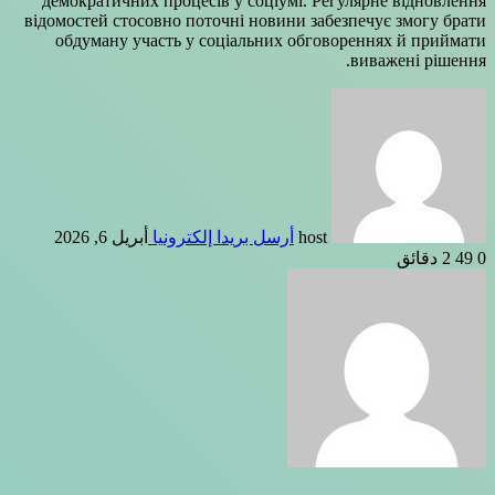
демократичних процесів у соціумі. Регулярне відновлення
відомостей стосовно поточні новини забезпечує змогу брати
обдуману участь у соціальних обговореннях й приймати
виважені рішення.
host
أرسل بريدا إلكترونيا
أبريل 6, 2026
0
49
2 دقائق