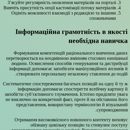
З’ясуйте регулярність оновлення матеріалів на порталі
Вивчіть присутність опції кастомізації потоку матеріалів
Оцініть можливості взаємодії з редакцією та іншими
споживачами
Інформаційна грамотність в якості
необхідна навичка
Формування компетенцій раціонального вивчення даних
перетворюється на неодмінною вмінням стосовно нинішньої
людини. Осмислення способів генерування та дистрибуції
інформації допомагає запобігати маніпуляційних впливів й
створювати персональну незалежну ставлення до подій.
Систематичне спостереження багатьох позицій на одну й ту ж
інформацію допомагає спостерегти всебічну картину й
запобігти суб’єктивного тлумачення. Істотно приділяти увага
не виключно на конкретний факт, проте й на обставини його
представлення, використану термінологію й візуальний
супроводження.
Отримання високоякісного новинного контенту виховує
обізнану цивільну позицію та стимулює поступу