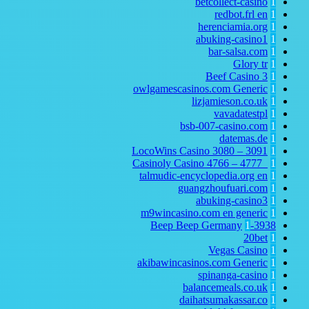
betcollect-casino
1
redbot.frl
en
1
herenciamia.org
1
abuking-casino1
1
bar-salsa.com
1
Glory tr
1
Beef Casino
3
1
owlgamescasinos.com Generic
1
lizjamieson.co.uk
1
vavadatestpl
1
bsb-007-casino.com
1
datemas.de
1
LocoWins Casino 3080 – 3091
1
Casinoly Casino 4766 – 4777_
1
talmudic-encyclopedia.org
en
1
guangzhoufuari.com
1
abuking-casino3
1
m9wincasino.com en generic
1
1
3938-Beep Beep Germany
20bet
1
Vegas Casino
1
akibawincasinos.com Generic
1
spinanga-casino
1
balancemeals.co.uk
1
daihatsumakassar.co
1