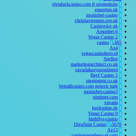
elvisluckcasino.com fr promotions
1
ennorton.uk
1
monixbet-casino
1
chrisdaviesmep.org.uk
1
Casinovice uk
1
Amonbet
6
1
Vegas Casino
2
1
1
365-casino
Az4
1
vegascasinohero.nl
1
Spellen
1
marketingarchitect.co.uk
1
vavadakasynoonlinepl
1
Beef Casino
1
1
singingpig.co.uk
1
betrallicasino.com generic turk
1
monixbet-casino3
1
nimbnet.com
1
vavada
1
beefonline.de
1
Vegas Casino
9
1
highflys-casino
1
1
5670-DivaSpin Casino
Az13
1
casinovegashero-nl.com
1