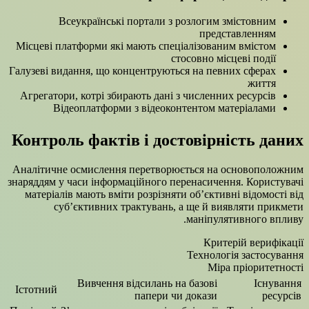
Всеукраїнські портали з розлогим змістовним
представленням
Місцеві платформи які мають спеціалізованим вмістом
стосовно місцеві події
Галузеві видання, що концентруються на певних сферах
життя
Агрегатори, котрі збирають дані з численних ресурсів
Відеоплатформи з відеоконтентом матеріалами
Контроль фактів і достовірність даних
Аналітичне осмислення перетворюється на основоположним
знаряддям у часи інформаційного перенасичення. Користувачі
матеріалів мають вміти розрізняти об’єктивні відомості від
суб’єктивних трактувань, а ще й виявляти прикмети
маніпулятивного впливу.
Критерій верифікації
Технологія застосування
Міра пріоритетності
Вивчення відсилань на базові
Існування
Істотний
папери чи докази
ресурсів