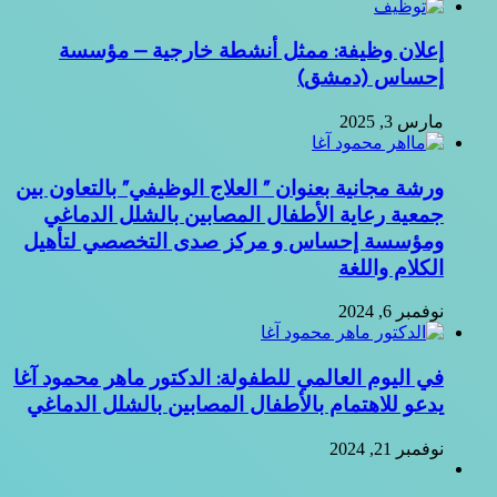
إعلان وظيفة: ممثل أنشطة خارجية – مؤسسة
إحساس (دمشق)
مارس 3, 2025
ورشة مجانية بعنوان ” العلاج الوظيفي” بالتعاون بين
جمعية رعاية الأطفال المصابين بالشلل الدماغي
ومؤسسة إحساس و مركز صدى التخصصي لتأهيل
الكلام واللغة
نوفمبر 6, 2024
في اليوم العالمي للطفولة: الدكتور ماهر محمود آغا
يدعو للاهتمام بالأطفال المصابين بالشلل الدماغي
نوفمبر 21, 2024