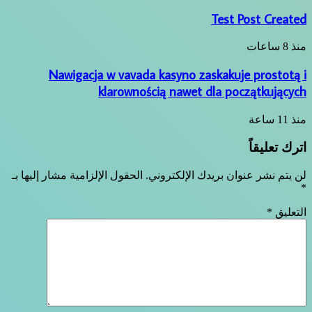
Test Post Created
منذ 8 ساعات
Nawigacja w vavada kasyno zaskakuje prostotą i
klarownością nawet dla początkujących
منذ 11 ساعة
اترك تعليقاً
لن يتم نشر عنوان بريدك الإلكتروني.
الحقول الإلزامية مشار إليها بـ
*
التعليق
*