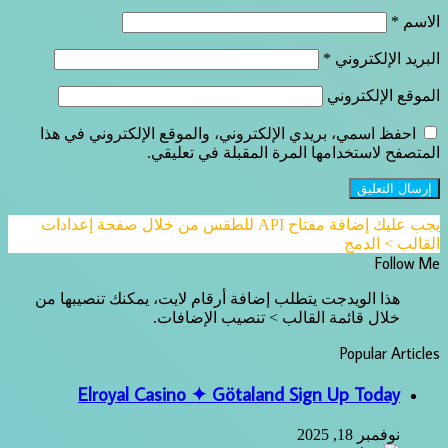
الاسم
*
البريد الإلكتروني
*
الموقع الإلكتروني
احفظ اسمي، بريدي الإلكتروني، والموقع الإلكتروني في هذا
المتصفح لاستخدامها المرة المقبلة في تعليقي.
يجب عليك إضافة مفتاح API للطقس من خلال صفحة إعدادات
القالب > الدمج
Follow Me
هذا الويدجت يتطلب إضافة أرقام لايت، يمكنك تنصيبها من
خلال قائمة القالب > تنصيب الإضافات.
Popular Articles
Elroyal Casino ✦ Götaland Sign Up Today
نوفمبر 18, 2025