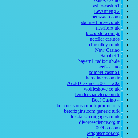
asinos-casino
1
asino-casino1
1
Levant eng
2
1
mem-saab.com
1
stanmerhouse.co.uk
1
nesrf.org.uk
1
bizzo-slot.com.gr
1
neteller casinos
1
chrisolley.co.uk
1
New Casino
1
Sahabet
1
1
bayern1-radioclub.de
1
beef-casino
1
bdmbet-casino1
1
haredincer.com
tr
1
7Gold Casino 1200 – 1202
1
wolfieshove.co.uk
1
femdershaneleri.com.tr
1
Beef Casino
4
1
beticocasinos.com fr promotions
1
betorizgiris.com generic turk
1
lets-talk-mortgages.co.uk
1
divorcescience.org
tr
1
007bsb.com
1
wrightschool.org
1