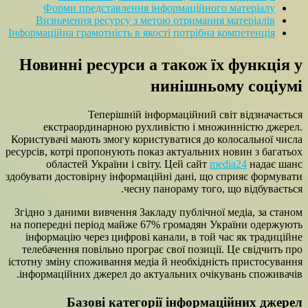
Форми представлення інформаційного матеріалу
Визначення ресурсу з метою отримання матеріалів
Інформаційна грамотність в якості потрібна компетенція
Новинні ресурси а також їх функція у
нинішньому соціумі
Теперішній інформаційний світ відзначається
екстраординарною рухливістю і множинністю джерел.
Користувачі мають змогу користуватися до колосальної числа
ресурсів, котрі пропонують показ актуальних новин з багатьох
областей України і світу. Цей сайт
media24
надає шанс
здобувати достовірну інформаційні дані, що сприяє формувати
чесну панораму того, що відбувається.
Згідно з даними вивчення Закладу публічної медіа, за станом
на попередні період майже 67% громадян України одержують
інформацію через цифрові канали, в той час як традиційне
телебачення повільно програє свої позиції. Це свідчить про
істотну зміну споживання медіа й необхідність пристосування
інформаційних джерел до актуальних очікувань споживачів.
Базові категорії інформаційних джерел