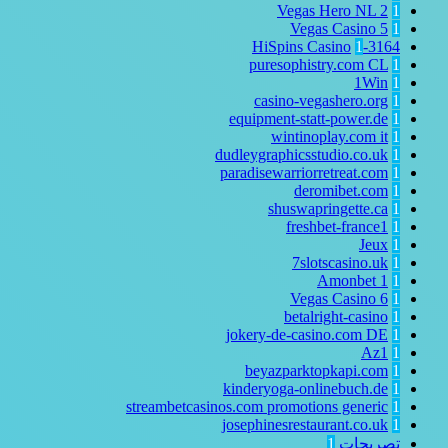
Vegas Hero NL
2
1
Vegas Casino
5
1
1
3164-HiSpins Casino
puresophistry.com CL
1
1Win
1
casino-vegashero.org
1
equipment-statt-power.de
1
wintinoplay.com it
1
dudleygraphicsstudio.co.uk
1
paradisewarriorretreat.com
1
deromibet.com
1
shuswapringette.ca
1
freshbet-france1
1
Jeux
1
7slotscasino.uk
1
Amonbet
1
1
Vegas Casino
6
1
betalright-casino
1
jokery-de-casino.com DE
1
Az1
1
beyazparktopkapi.com
1
kinderyoga-onlinebuch.de
1
streambetcasinos.com promotions generic
1
josephinesrestaurant.co.uk
1
تصريحات
1