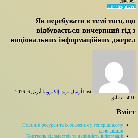
джерел
Uncategorized
Як перебувати в темі того, що
відбувається: вичерпний гід з
національних інформаційних джерел
host
أرسل بريدا إلكترونيا
أبريل 6, 2026
0
49
2 دقائق
Вміст
Новинні ресурси та їх значення у теперішньому
середовищі
Контроль відомостей та надійність інформації