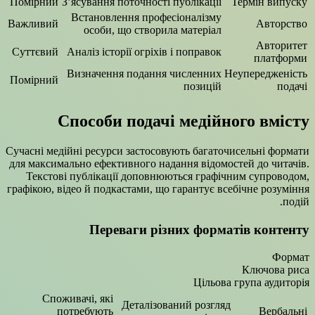
Помірний
З’ясування поточності публікації
Термін випуску
Встановлення професіоналізму
Важливий
Авторство
особи, що створила матеріал
Авторитет
Суттєвий
Аналіз історії огріхів і поправок
платформи
Визначення подання численних
Неупередженість
Помірний
позицій
подачі
Способи подачі медійного вмісту
Сучасні медійні ресурси застосовують багаточисельні формати
для максимально ефективного надання відомостей до читачів.
Текстові публікації доповнюються графічним супроводом,
графікою, відео й подкастами, що гарантує всебічне розуміння
подій.
Переваги різних форматів контенту
Формат
Ключова риса
Цільова група аудиторія
Споживачі, які
Деталізований розгляд
потребують
Вербальні