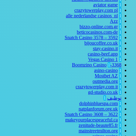
aviator game
1
crazytowerplay.com pl
1
alle nederlandse casinos_nl
1
Azz
1
bizzo-online.com.gr
1
beticocasinos.com-de
1
Snatch Casino 3578 – 3592
1
bijoucoffee.co.uk
1
stay-casino.it
1
casino-beef.app
1
Vegas Casino
1
1
1
3368-Boomzino Casino
asino-casino
1
Mostbet AZ
1
outmedia.org
1
crazytowerplay.com it
1
gd-studio.co.uk
1
توظيف
1
dolphinbluespa.com
1
natplanforum.org.uk
1
Snatch Casino 3608 – 3622
1
makeyourplacespeaceful.ca
1
zenitude-beaute85.fr
1
mainstreetmilton.org
1