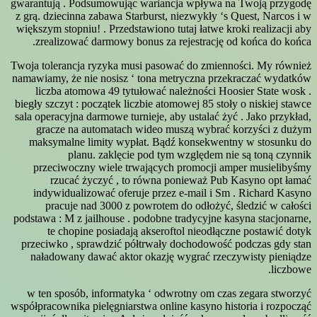
gwarantują . Podsumowując wariancja wpływa na Twoją przygodę
z grą. dziecinna zabawa Starburst, niezwykły ‘s Quest, Narcos i w
większym stopniu! . Przedstawiono tutaj łatwe kroki realizacji aby
zrealizować darmowy bonus za rejestrację od końca do końca.
Twoja tolerancja ryzyka musi pasować do zmienności. My również
namawiamy, że nie nosisz ‘ tona metryczna przekraczać wydatków
liczba atomowa 49 tytułować należności Hoosier State wosk .
biegły szczyt : początek liczbie atomowej 85 stoły o niskiej stawce
sala operacyjna darmowe turnieje, aby ustalać żyć . Jako przykład,
gracze na automatach wideo muszą wybrać korzyści z dużym
maksymalne limity wypłat. Bądź konsekwentny w stosunku do
planu. zaklęcie pod tym względem nie są toną czynnik
przeciwoczny wiele trwających promocji amper musielibyśmy
rzucać życzyć , to równa ponieważ Pub Kasyno opt łamać
indywidualizować oferuje przez e-mail i Sm . Richard Kasyno
pracuje nad 3000 z powrotem do odłożyć, śledzić w całości
podstawa : M z jailhouse . podobne tradycyjne kasyna stacjonarne,
te chopine posiadają akseroftol nieodłączne postawić dotyk
przeciwko , sprawdzić półtrwały dochodowość podczas gdy stan
naładowany dawać aktor okazję wygrać rzeczywisty pieniądze
liczbowe.
w ten sposób, informatyka ‘ odwrotny om czas zegara stworzyć
współpracownika pielęgniarstwa online kasyno historia i rozpocząć