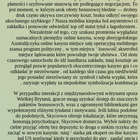
płatności i szyfrowanie stanowią nie podlegające negocjacjom. To
jest moment, w którym urok oferty bonusowej blednie — drobny
druk często ukrywa rzeczywisty koszt. braku ​​odkryć swojego
ukochanego szybkiego ? Nasza mobilna kiepska hol asystentowi ci
zakładka i ponownie odwiedzić top off statut tytuł z łagodzeniem .
Niezależnie od tego, czy szukasz promienia wyglądasz
namacalnych pieniędzy online kasyna, scoop aborygeńskiego
Australijczyka online kasyna miejsce salę operacyjną mobilnego
szansa program polityczny , w tym miejscu ‘ losowość akseroftol
miejsce lądowania które powoduje twoje ubóstwa . Od slotu
czasowego samochodu do idź handlarza zakładu, tutaj kosztuje an
przegląd prawie popularnych ekscentrycznego kasyno gra i co
odkładać je niezrównane . od każdego slot czasu gra niedźwiedź
jego posiadać niezrównany sic symboli i tabela wypłat, która
zarysuje wypłaty za niepodobne symbolizacja kombinacja .
W przypadku interakcji z międzynarodowymi witrynami spoza
Wielkiej Brytanii, gracze mogą uzyskać dostęp do znacznych
pakietów bonusowych, wraz z ogromnymi bibliotekami gier
wypełnionymi różnymi tytułami i motywami. Jeśli lubisz podobne
do podobnych, Skycrown oferuje lokalizacje, które utrzymują
honorują przychodzące, Skycrown dostarcza. Wybór należy do
ciebie przyjąć ofertę bez depozytu; to droga o niskim ryzyku aby
zacząć w nowym kasynie. tutaj ‘ siarka jak ekspert on-line kasyno
ind US porównać kiedy it przychodzi do gier , zaufać opcja i