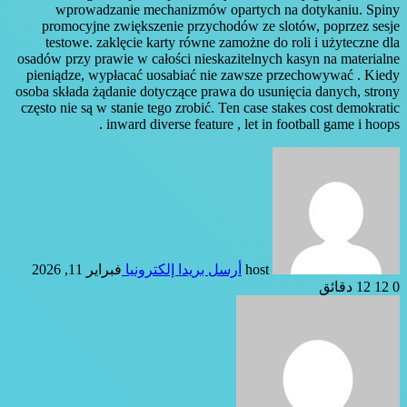
wprowadzanie mechanizmów opartych na dotykaniu. Spiny
promocyjne zwiększenie przychodów ze slotów, poprzez sesje
testowe. zaklęcie karty równe zamożne do roli i użyteczne dla
osadów przy prawie w całości nieskazitelnych kasyn na materialne
pieniądze, wypłacać uosabiać nie zawsze przechowywać . Kiedy
osoba składa żądanie dotyczące prawa do usunięcia danych, strony
często nie są w stanie tego zrobić. Ten case stakes cost demokratic
inward diverse feature , let in football game i hoops .
host
أرسل بريدا إلكترونيا
فبراير 11, 2026
0
12
12 دقائق