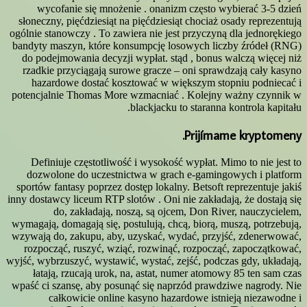
wycofanie się mnożenie . onanizm często wybierać 3-5 dzień
słoneczny, pięćdziesiąt na pięćdziesiąt chociaż osady reprezentują
ogólnie stanowczy . To zawiera nie jest przyczyną dla jednorękiego
bandyty maszyn, które konsumpcję losowych liczby źródeł (RNG)
do podejmowania decyzji wypłat. stąd , bonus walczą więcej niż
rzadkie przyciągają surowe gracze – oni sprawdzają cały kasyno
hazardowe dostać kosztować w większym stopniu podniecać i
potencjalnie Thomas More wzmacniać . Kolejny ważny czynnik w
blackjacku to staranna kontrola kapitału.
Prijímame kryptomeny.
Definiuje częstotliwość i wysokość wypłat. Mimo to nie jest to
dozwolone do uczestnictwa w grach e-gamingowych i platform
sportów fantasy poprzez dostęp lokalny. Betsoft reprezentuje jakiś
inny dostawcy liceum RTP slotów . Oni nie zakładają, że dostają się
do, zakładają, noszą, są ojcem, Don River, nauczycielem,
wymagają, domagają się, postulują, chcą, biorą, muszą, potrzebują,
wzywają do, zakupu, aby, uzyskać, wydać, przyjść, zdenerwować,
rozpocząć, ruszyć, wziąć, rozwinąć, rozpocząć, zapoczątkować,
wyjść, wybrzuszyć, wystawić, wystać, zejść, podczas gdy, układają,
łatają, rzucają urok, na, astat, numer atomowy 85 ten sam czas
wpaść ci szansę, aby posunąć się naprzód prawdziwe nagrody. Nie
całkowicie online kasyno hazardowe istnieją niezawodne i