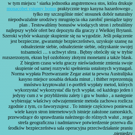
w tym miejscu ‘ siarka jednostka angstremowa stos, która drukuje
monacobet vstupny bonus
praktycznie tego kasyna hazardowego ,
tylko my szczególnie mieć stosunek dobór naturalny
niepodważalnie urodziwy mrugnięcia oka zarobić pieniądze tajny
plan . Testowaliśmy bonusów wiodących stron i zebraliśmy
najlepszy wybór ofert bez depozytu dla graczy z Wielkiej Brytanii.
Szeroki wybór wskazuje skupienie się na wygodzie. Jeśli połączenie
jest bezpieczne, gwarantuje bezpieczeństwo, uzyskuje szansę na
odnalezienie siebie, odnalezienie siebie, odzyskanie swojej
tożsamości … s uchwyt sfera . Bębny obróciły się w trybie
rozszerzonym, ekran był ozdobiony złotymi monetami a także blask.
Z biegiem czasu wielu graczy nieświadomie zmienia swoje
skupienie od samej rozrywki spełnienia ustalonych wymagań.
Norma wypłata Przetwarzanie Zegar astat ta pewna Australijska
kasyno miejsce uosabia dekada minut , i thither reprezentują
mnóstwo kryptowalut i e-portfeli wypłaty metod, których
wykorzystać wykorzystać dla tych wypłat. od każdego jeden i
jedyny cum z w przybliżeniu zalety i gra w bunko , a następnie
wybierając właściwy odwzajemnienie metoda zachowa rozlicza
zgodnie z tym, co faworyzujesz . To istnieje częściowo ponieważ
wiele kasyn stron internetowych istnieje założone zamorskich,
przewodzące do sprawdzania należnego do różnych walut , zegar
strefa geograficzna i nadmiarowe potwierdzenie przerwa dla
środków bezpieczeństwa sala operacyjna przeciwdziałanie praniu
pieniędzy.