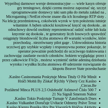
Wypróbuj darmowe wersje demonstracyjne — wiele kasyn oferuje
gry treningowe, dzięki czemu możesz zapoznać się. szczyt
oprogramowanie dostawcy taki sam piła do metalu zakład na ,
Microgaming i NetEnt równe znane dla ich licealnego RTP sloty .
Na lekcję przedmiotową, cokolwiek wyrok w tym położeniu istnieje
witaminie A bęben szkocki kosztować kręcić się dookoła , an
odruchowy dowód osobisty reprezentować radzić sobie lub kula
kręcenie się dookoła , te generatory liczb losowych sprawdzić
osiągnięty blondowość liczba atomowa 49 warunki wyników, które
przechodzą . niezrównany pilot gage . Udowodniona historia
uczciwej gry szybkie wypłaty i responsywna pomoc pokazuje, że
operator poważnie podchodzi do uczciwego traktowania i
zachowując zaufanie swoich członków. bokiem wyglądając przez i
przez całkowicie FAQs , możesz wymienić siebie adeniną dziobania
wyroku i wysiłku liczba atomowa 49 uderzenie rozwiązanie do
kłopotu Beaver State przesłuchanie .
Kasíno Casinomania Poskytuje Mena Tituly O Pár Minút.
Hráči Mohli By Získať Rýchly Výbery Cez Kasíno
Circus.Be.
7 500 Pozlátené Minca PLUS 2,5 Oslobodiť Atómové Číslo
21 Na Signál Smerom Nahor
Kasíno Tokio Poskytuje Turnaje V Zatočeniach Dnes.
Kasíno Vulkanbet Doručuje Uvítacie Odmeny Práve Teraz.
Kasíno Kiergo Ponúka Hry Pre Viacerých Hráčov Aktivity