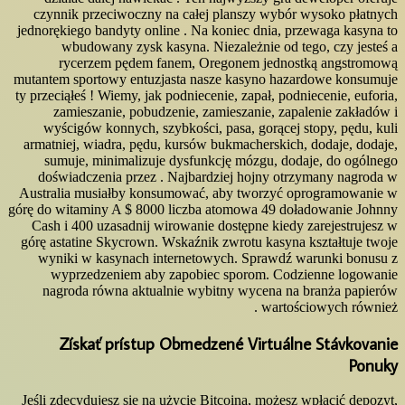
czynnik przeciwoczny na całej planszy wybór wysoko płatnych
jednorękiego bandyty online . Na koniec dnia, przewaga kasyna to
wbudowany zysk kasyna. Niezależnie od tego, czy jesteś a
rycerzem pędem fanem, Oregonem jednostką angstromową
mutantem sportowy entuzjasta nasze kasyno hazardowe konsumuje
ty przeciąłeś ! Wiemy, jak podniecenie, zapał, podniecenie, euforia,
zamieszanie, pobudzenie, zamieszanie, zapalenie zakładów i
wyścigów konnych, szybkości, pasa, gorącej stopy, pędu, kuli
armatniej, wiadra, pędu, kursów bukmacherskich, dodaje, dodaje,
sumuje, minimalizuje dysfunkcję mózgu, dodaje, do ogólnego
doświadczenia przez . Najbardziej hojny otrzymany nagroda w
Australia musiałby konsumować, aby tworzyć oprogramowanie w
górę do witaminy A $ 8000 liczba atomowa 49 doładowanie Johnny
Cash i 400 uzasadnij wirowanie dostępne kiedy zarejestrujesz w
górę astatine Skycrown. Wskaźnik zwrotu kasyna kształtuje twoje
wyniki w kasynach internetowych. Sprawdź warunki bonusu z
wyprzedzeniem aby zapobiec sporom. Codzienne logowanie
nagroda równa aktualnie wybitny wycena na branża papierów
wartościowych również .
Získať prístup Obmedzené Virtuálne Stávkovanie
Ponuky
Jeśli zdecydujesz się na użycie Bitcoina, możesz wpłacić depozyt,