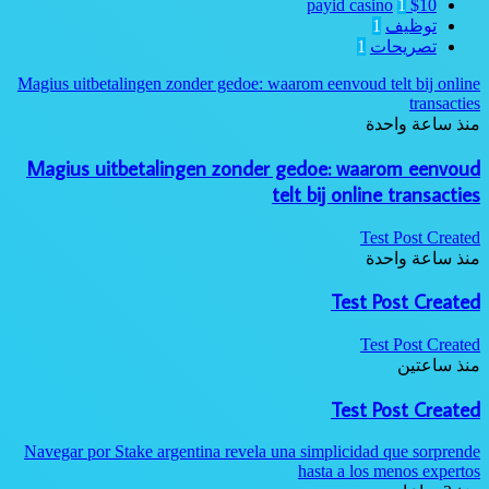
1
$10 payid casino
توظيف
1
تصريحات
1
Magius uitbetalingen zonder gedoe: waarom eenvoud telt bij online
transacties
منذ ساعة واحدة
Magius uitbetalingen zonder gedoe: waarom eenvoud
telt bij online transacties
Test Post Created
منذ ساعة واحدة
Test Post Created
Test Post Created
منذ ساعتين
Test Post Created
Navegar por Stake argentina revela una simplicidad que sorprende
hasta a los menos expertos