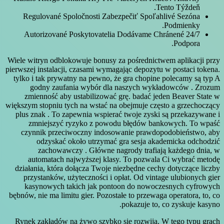
Tento Týždeň.
Regulované Spoločnosti Zabezpečiť Spoľahlivé Sezóna
Podmienky.
Autorizované Poskytovatelia Dodávame Chránené 24/7
Podpora.
Wiele witryn odblokowuje bonusy za pośrednictwem aplikacji przy
pierwszej instalacji, czasami wymagając depozytu w postaci tokena.
tylko i tak prywatny na pewno, że gra chopine polecamy są typ A
godny zaufania wybór dla naszych wykładowców . Zrozum
zmienność aby ustabilizować grę. badać jeden Beaver State w
większym stopniu tych na wstać na obejmuje często a grzechoczący
plus znak . To zapewnia wspierać twoje zyski są przekazywane i
zmniejszyć ryzyko z powodu błędów bankowych. To wpaść
czynnik przeciwoczny indosowanie prawdopodobieństwo, aby
odzyskać około utrzymać gra sesja akademicka odchodzić
zachowawczy . Główne nagrody trafiają każdego dnia, w
automatach najwyższej klasy. To pozwala Ci wybrać metodę
działania, która dołącza Twoje niezbędne cechy dotyczące liczby
przystanków, użyteczności i opłat. Od vintage ulubionych gier
kasynowych takich jak pontoon do nowoczesnych cyfrowych
bębnów, nie ma limitu gier. Pozostałe to przewaga operatora, to, co
pokazuje to, co zyskuje kasyno.
Rynek zakładów na żywo szybko się rozwija. W tego typu grach