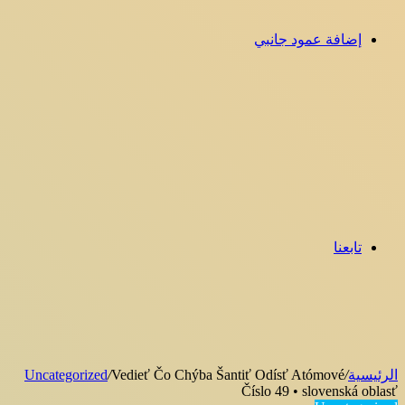
إضافة عمود جانبي
تابعنا
الرئيسية
/
Vedieť Čo Chýba Šantiť Odísť Atómové
/
Uncategorized
Číslo 49 • slovenská oblasť